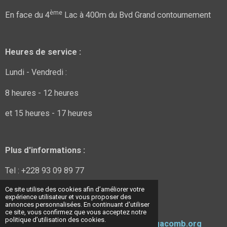
ème
En face du 4
Lac à 400m du Bvd Grand contournement
Heures de service :
Lundi - Vendredi :
8 heures - 12 heures
et 15 heures - 17 heures
Plus d'informations :
Tel : +228 93 09 89 77
Ce site utilise des cookies afin d’améliorer votre
Tel : +228 98 48 38 48
expérience utilisateur et vous proposer des
annonces personnalisées. En continuant d'utiliser
E-mail :
acomb9@hotmail.com
ce site, vous confirmez que vous acceptez notre
politique d’utilisation des cookies.
/
ongacombtogo@gmail.com
/
info@ongacomb.org