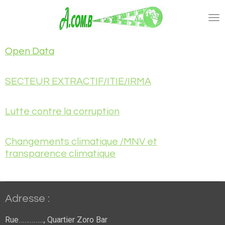
Passer
au
contenu
principal
Open Data
SECTEUR EXTRACTIF/ITIE/IRMA
Lutte contre la corruption
Changements climatique /MNV et
transparence climatique
Adresse :
Rue………….., Quartier Zoro Bar