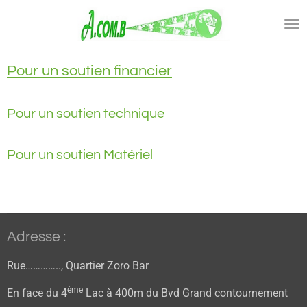
Passer
au
contenu
principal
Pour un soutien financier
Pour un soutien technique
Pour un soutien Matériel
Adresse :
Rue………….., Quartier Zoro Bar
ème
En face du 4
Lac à 400m du Bvd Grand contournement