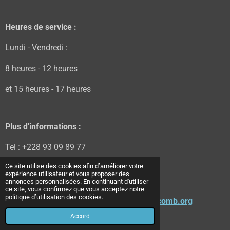
Heures de service :
Lundi - Vendredi :
8 heures - 12 heures
et 15 heures - 17 heures
Plus d'informations :
Tel : +228 93 09 89 77
Ce site utilise des cookies afin d’améliorer votre
Tel : +228 98 48 38 48
expérience utilisateur et vous proposer des
annonces personnalisées. En continuant d'utiliser
E-mail :
acomb9@hotmail.com
ce site, vous confirmez que vous acceptez notre
politique d’utilisation des cookies.
/
ongacombtogo@gmail.com
/
info@ongacomb.org
© 2022 - 2026 ONG ACOMB
Accord