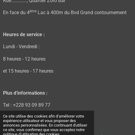
Rue………….., Quartier Zoro Bar
ème
En face du 4
Lac à 400m du Bvd Grand contournement
Heures de service :
Lundi - Vendredi :
8 heures - 12 heures
et 15 heures - 17 heures
Plus d'informations :
Tel : +228 93 09 89 77
Ce site utilise des cookies afin d’améliorer votre
Tel : +228 98 48 38 48
expérience utilisateur et vous proposer des
annonces personnalisées. En continuant d'utiliser
E-mail :
acomb9@hotmail.com
ce site, vous confirmez que vous acceptez notre
politique d’utilisation des cookies.